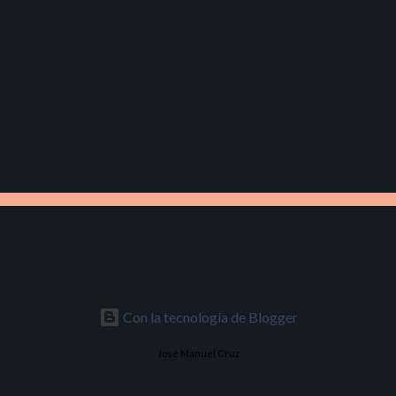
r
i
o
s
Con la tecnología de Blogger
José Manuel Cruz