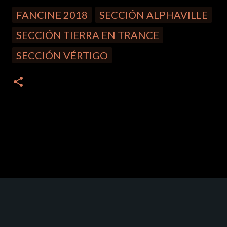
FANCINE 2018
SECCIÓN ALPHAVILLE
SECCIÓN TIERRA EN TRANCE
SECCIÓN VÉRTIGO
C
o
m
e
n
t
a